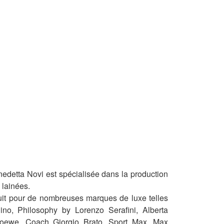
enedetta Novi est spécialisée dans la production
 lainées.
it pour de nombreuses marques de luxe telles
ino, Philosophy by Lorenzo Serafini, Alberta
, Loewe, Coach Giorgio Brato, Sport Max, Max