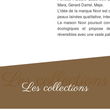
Mara, Gerard Darrel, Maje.
L’idée de la marque Novi est 
peaux lainées qualitative, intem
La maison Novi poursuit con
écologiques et propose d
réversibles avec une vaste pal
Les collections
Les collections