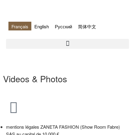
Français
English
Русский
简体中文
Videos & Photos
mentions légales
ZANETA FASHION (Show Room Fabre)
SAS au capital de 10 000 €