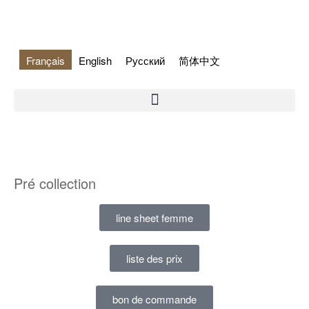
Français
English
Русский
简体中文
Pré collection
line sheet femme
liste des prix
bon de commande